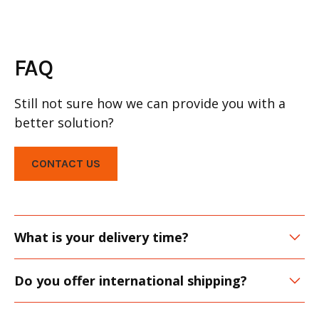
FAQ
Still not sure how we can provide you with a
better solution?
CONTACT US
What is your delivery time?
Lorem ipsum dolor sit amet, consectetur adipiscing
Do you offer international shipping?
elit. Suspendisse varius enim in eros elementum
tristique. Duis cursus, mi quis viverra ornare, eros
Lorem ipsum dolor sit amet, consectetur adipiscing
dolor interdum nulla, ut commodo diam libero vitae